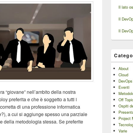
Il lato 
Il DevO
Il DevO
Catego
About
Cloud
DevOps
Eventi
a “giovane” nell’ambito della nostra
Metodol
y preferita e che è soggetto a tutti i
Off Topi
Ospiti d
corretta di una professione informatica
Presenta
e?), a cui si aggiunge spesso una parziale
Project
 della metodologia stessa. Se preferite
Tecnolo
 DevOps
Varie