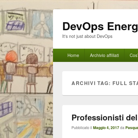
DevOps Ener
It's not just about DevOps
Menu
Home
Archivio affiliati
Cos
principale
ARCHIVI TAG:
FULL S
Professionisti de
Pubblicato il
Maggio 4, 2017
da
Pasqua