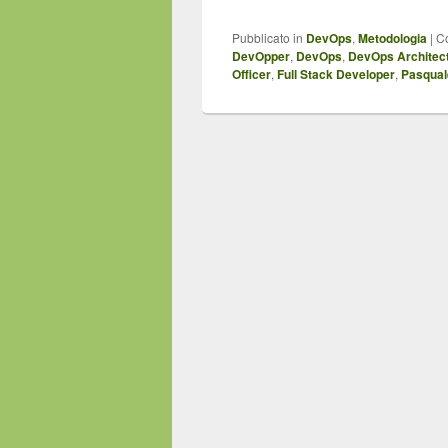
Pubblicato in
DevOps
,
Metodologia
|
C
DevOpper
,
DevOps
,
DevOps Architec
Officer
,
Full Stack Developer
,
Pasqual