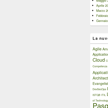
Maggio 
Aprile 2
Marzo 2
Febbrai
Gennaio
La nuv
Agile
Am
Applicati
Cloud
C
Competenza
Applicat
Architect
Evangelis
DevSecOps
ISTQB
ITIL
of Technolog
Pasq