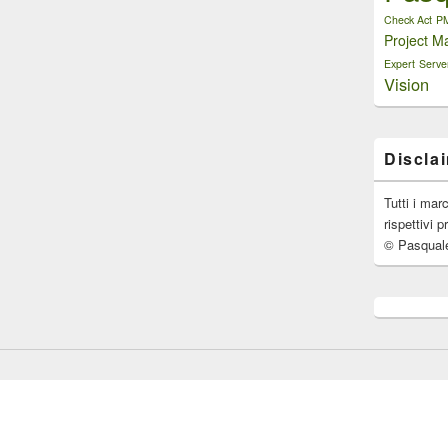
Check Act
P
Project M
Expert
Serve
Vision
Discla
Tutti i mar
rispettivi p
© Pasqual