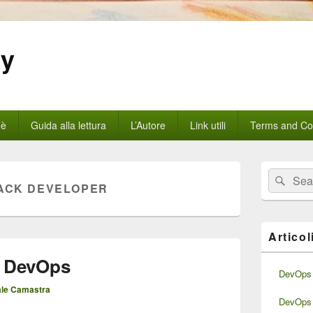
gy
’è
Guida alla lettura
L’Autore
Link utili
Terms and Con
Area
Cerca:
Cerc
widget
TACK DEVELOPER
barra
laterale
principale
Articol
l DevOps
DevOps 
le Camastra
DevOps 