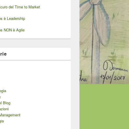
oscuro del Time to Market
ps è Leadership
ps NON è Agile
rie
ogia
c
el Blog
zioni
 Management
gia