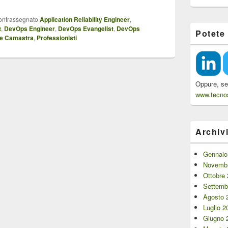
ontrassegnato
Application Reliability Engineer
,
t
,
DevOps Engineer
,
DevOps Evangelist
,
DevOps
Potete
e Camastra
,
Professionisti
Oppure, se 
www.tecnos
Archiv
Gennaio
Novembr
Ottobre
Settemb
Agosto 
Luglio 2
Giugno 