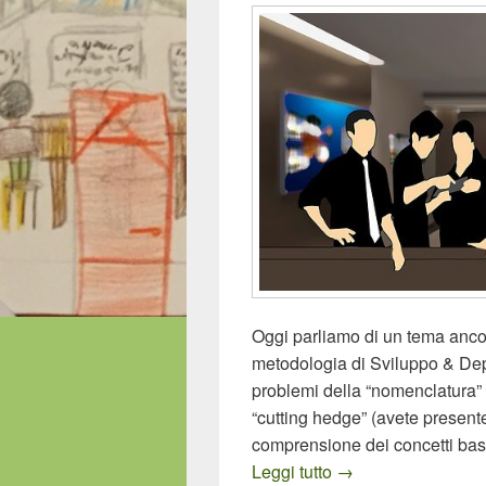
Oggi parliamo di un tema ancor
metodologia di Sviluppo & Deplo
problemi della “nomenclatura” 
“cutting hedge” (avete present
comprensione dei concetti base
Professionisti del
Leggi tutto
→