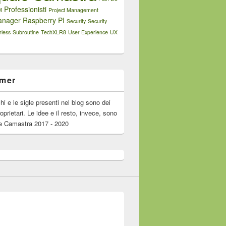
Professionisti
M
Project Management
anager
Raspberry PI
Security
Security
rless
Subroutine
TechXLR8
User Experience
UX
imer
chi e le sigle presenti nel blog sono dei
roprietari. Le idee e il resto, invece, sono
e Camastra 2017 - 2020