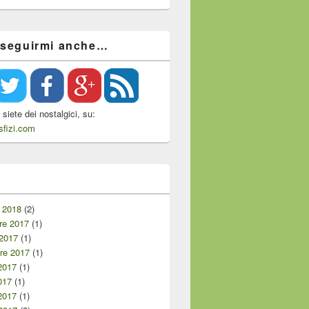
 seguirmi anche…
siete dei nostalgici, su:
fizi.com
i
 2018
(2)
e 2017
(1)
 2017
(1)
re 2017
(1)
2017
(1)
017
(1)
2017
(1)