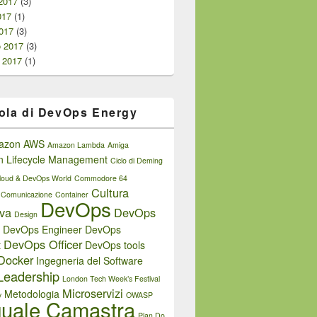
2017
(3)
017
(1)
017
(3)
o 2017
(3)
 2017
(1)
ola di DevOps Energy
azon AWS
Amazon Lambda
Amiga
on Lifecycle Management
Ciclo di Deming
loud & DevOps World
Commodore 64
Cultura
Comunicazione
Container
DevOps
iva
DevOps
Design
DevOps Engineer
DevOps
DevOps Officer
t
DevOps tools
Docker
Ingegneria del Software
Leadership
London Tech Week’s Festival
Microservizi
Metodologia
y
OWASP
uale Camastra
Plan Do