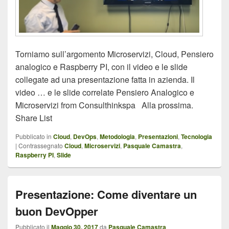
Torniamo sull’argomento Microservizi, Cloud, Pensiero
analogico e Raspberry PI, con il video e le slide
collegate ad una presentazione fatta in azienda. Il
video … e le slide correlate Pensiero Analogico e
Microservizi from Consulthinkspa Alla prossima.
Share List
Pubblicato in
Cloud
,
DevOps
,
Metodologia
,
Presentazioni
,
Tecnologia
|
Contrassegnato
Cloud
,
Microservizi
,
Pasquale Camastra
,
Raspberry PI
,
Slide
Presentazione: Come diventare un
buon DevOpper
Pubblicato il
Maggio 30, 2017
da
Pasquale Camastra