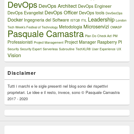
DevOps
DevOps Architect
DevOps Engineer
DevOps Officer
DevOps Evangelist
DevOps tools
DevSecOps
Leadership
Docker
Ingegneria del Software
ISTQB
ITIL
London
Microservizi
Metodologia
Tech Week’s Festival of Technology
OWASP
Pasquale Camastra
Plan Do Check Act
PM
Professionisti
Project Manager
Raspberry PI
Project Management
Security
Security Expert
Serverless
Subroutine
TechXLR8
User Experience
UX
Vision
Disclaimer
Tutti i marchi e le sigle presenti nel blog sono dei rispettivi
proprietari. Le idee e il resto, invece, sono © Pasquale Camastra
2017 - 2020