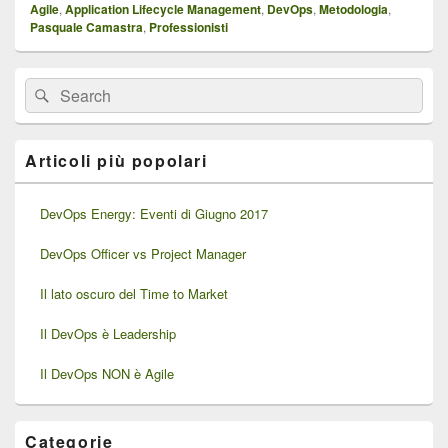
Agile
,
Application Lifecycle Management
,
DevOps
,
Metodologia
,
Pasquale Camastra
,
Professionisti
Area
Cerca:
Cerca
widget
barra
laterale
principale
Articoli più popolari
DevOps Energy: Eventi di Giugno 2017
DevOps Officer vs Project Manager
Il lato oscuro del Time to Market
Il DevOps è Leadership
Il DevOps NON è Agile
Categorie