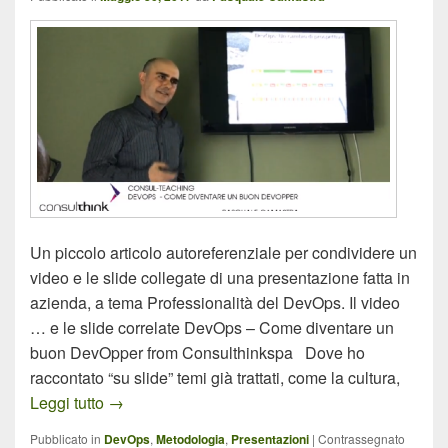
Un piccolo articolo autoreferenziale per condividere un
video e le slide collegate di una presentazione fatta in
azienda, a tema Professionalità del DevOps. Il video
… e le slide correlate DevOps – Come diventare un
buon DevOpper from Consulthinkspa Dove ho
raccontato “su slide” temi già trattati, come la cultura,
Presentazione: Come diventare un buon DevOp
Leggi tutto
→
Pubblicato in
DevOps
,
Metodologia
,
Presentazioni
|
Contrassegnato