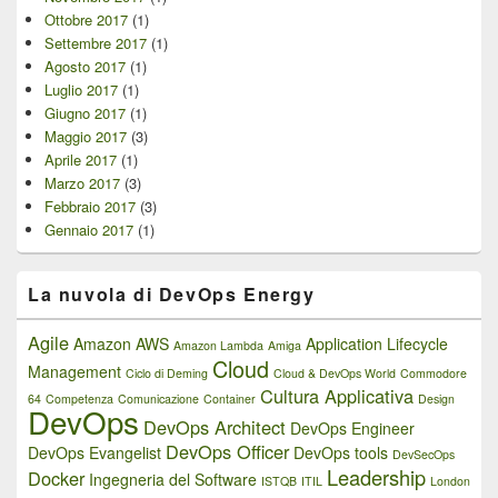
Ottobre 2017
(1)
Settembre 2017
(1)
Agosto 2017
(1)
Luglio 2017
(1)
Giugno 2017
(1)
Maggio 2017
(3)
Aprile 2017
(1)
Marzo 2017
(3)
Febbraio 2017
(3)
Gennaio 2017
(1)
La nuvola di DevOps Energy
Agile
Amazon AWS
Application Lifecycle
Amazon Lambda
Amiga
Cloud
Management
Ciclo di Deming
Cloud & DevOps World
Commodore
Cultura Applicativa
64
Competenza
Comunicazione
Container
Design
DevOps
DevOps Architect
DevOps Engineer
DevOps Officer
DevOps Evangelist
DevOps tools
DevSecOps
Leadership
Docker
Ingegneria del Software
ISTQB
ITIL
London