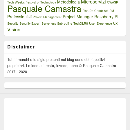
Microservizi
Metodologia
Tech Week’s Festival of Technology
OWASP
Pasquale Camastra
Plan Do Check Act
PM
Professionisti
Project Manager
Raspberry PI
Project Management
Security
Security Expert
Serverless
Subroutine
TechXLR8
User Experience
UX
Vision
Disclaimer
Tutti i marchi e le sigle presenti nel blog sono dei rispettivi
proprietari. Le idee e il resto, invece, sono © Pasquale Camastra
2017 - 2020