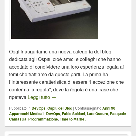
Oggi inauguriamo una nuova categoria del blog
dedicata agli Ospiti, cioè amici e colleghi che hanno
accettato di condividere una loro esperienza legata ai
temi che trattiamo da queste parti. La prima ha
l’interessante caratteristica di essere “l’eccezione che
conferma la regola”, dove la regola è una frase che
Il lato oscuro del Time to Market
ripeteva
Leggi tutto
→
Pubblicato in
DevOps
,
Ospiti del Blog
|
Contrassegnato
Anni 90
,
Apparecchi Medicali
,
DevOps
,
Fabio Soldani
,
Lato Oscuro
,
Pasquale
Camastra
,
Programmazione
,
Time to Market
Area