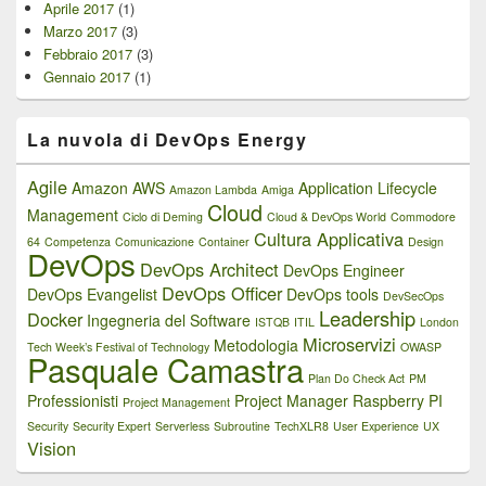
Aprile 2017
(1)
Marzo 2017
(3)
Febbraio 2017
(3)
Gennaio 2017
(1)
La nuvola di DevOps Energy
Agile
Amazon AWS
Application Lifecycle
Amazon Lambda
Amiga
Cloud
Management
Ciclo di Deming
Cloud & DevOps World
Commodore
Cultura Applicativa
64
Competenza
Comunicazione
Container
Design
DevOps
DevOps Architect
DevOps Engineer
DevOps Officer
DevOps Evangelist
DevOps tools
DevSecOps
Leadership
Docker
Ingegneria del Software
ISTQB
ITIL
London
Microservizi
Metodologia
Tech Week’s Festival of Technology
OWASP
Pasquale Camastra
Plan Do Check Act
PM
Professionisti
Project Manager
Raspberry PI
Project Management
Security
Security Expert
Serverless
Subroutine
TechXLR8
User Experience
UX
Vision