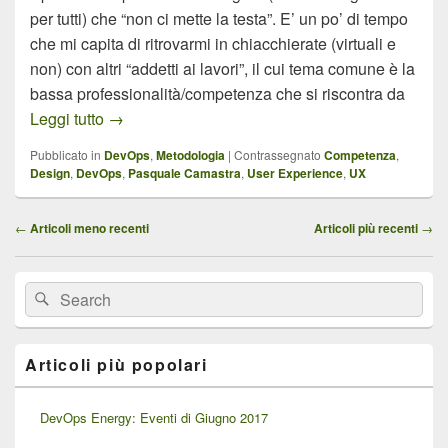
per tutti) che “non ci mette la testa”. E’ un po’ di tempo
che mi capita di ritrovarmi in chiacchierate (virtuali e
non) con altri “addetti ai lavori”, il cui tema comune è la
bassa professionalità/competenza che si riscontra da
Bad Design – Il DevOps e la User Experience
Leggi tutto
→
Pubblicato in
DevOps
,
Metodologia
|
Contrassegnato
Competenza
,
Design
,
DevOps
,
Pasquale Camastra
,
User Experience
,
UX
Navigazione
←
Articoli meno recenti
Articoli più recenti
→
articolo
Area
Cerca:
Cerca
widget
barra
laterale
principale
Articoli più popolari
DevOps Energy: Eventi di Giugno 2017