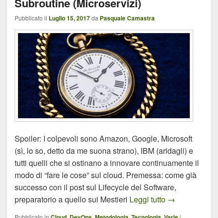
Subroutine (Microservizi)
Pubblicato il
Luglio 15, 2017
da
Pasquale Camastra
Spoiler: I colpevoli sono Amazon, Google, Microsoft
(sì, lo so, detto da me suona strano), IBM (aridagli) e
tutti quelli che si ostinano a innovare continuamente il
modo di “fare le cose” sul cloud. Premessa: come già
successo con il post sul Lifecycle del Software,
DevOps, Pensie
preparatorio a quello sui Mestieri
Leggi tutto
→
Pubblicato in
Cloud
,
DevOps
,
Metodologia
,
Tecnologia
,
Varie
|