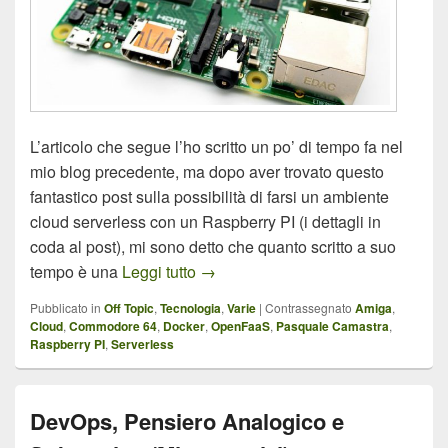
L’articolo che segue l’ho scritto un po’ di tempo fa nel
mio blog precedente, ma dopo aver trovato questo
fantastico post sulla possibilità di farsi un ambiente
cloud serverless con un Raspberry PI (i dettagli in
coda al post), mi sono detto che quanto scritto a suo
Cremolata di Raspberry PI
tempo è una
Leggi tutto
→
Pubblicato in
Off Topic
,
Tecnologia
,
Varie
|
Contrassegnato
Amiga
,
Cloud
,
Commodore 64
,
Docker
,
OpenFaaS
,
Pasquale Camastra
,
Raspberry PI
,
Serverless
DevOps, Pensiero Analogico e