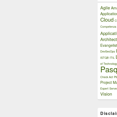
Agile
Am
Applicati
Cloud
C
Competenza
Applicat
Architect
Evangelis
DevSecOps
ISTQB
ITIL
of Technolog
Pasq
Check Act
P
Project M
Expert
Serve
Vision
Discla