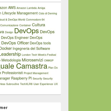
azon AWS
Amazon Lambda
Amiga
on Lifecycle Management
Ciclo di Deming
loud & DevOps World
Commodore 64
Cultura
Comunicazione
Container
DevOps
iva
DevOps
Design
DevOps Engineer
DevOps
DevOps Officer
t
DevOps tools
Docker
Ingegneria del Software
Leadership
London Tech Week’s Festival
Microservizi
Metodologia
y
OWASP
uale Camastra
Plan Do
Professionisti
M
Project Management
anager
Raspberry PI
Security
Security
rless
Subroutine
TechXLR8
User Experience
UX
imer