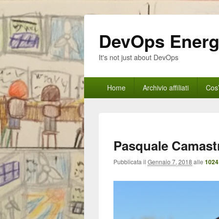
DevOps Ener
It's not just about DevOps
Menu
Home
Archivio affiliati
Cos
principale
Pasquale Camast
Pubblicata il
Gennaio 7, 2018
alle
1024