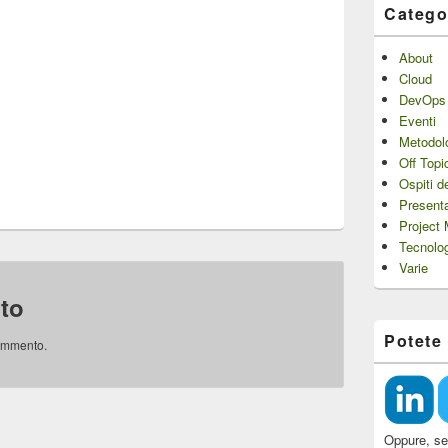
Catego
About
Cloud
DevOps
Eventi
Metodol
Off Topi
Ospiti d
Presenta
Project
Tecnolo
Varie
to
Potete
ommento.
Oppure, se 