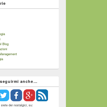
rie
ogia
c
el Blog
zioni
 Management
gia
 seguirmi anche…
siete dei nostalgici, su: