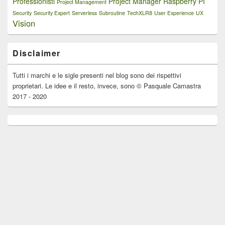
Professionisti
Project Manager
Raspberry PI
Project Management
Security
Security Expert
Serverless
Subroutine
TechXLR8
User Experience
UX
Vision
Disclaimer
Tutti i marchi e le sigle presenti nel blog sono dei rispettivi
proprietari. Le idee e il resto, invece, sono © Pasquale Camastra
2017 - 2020