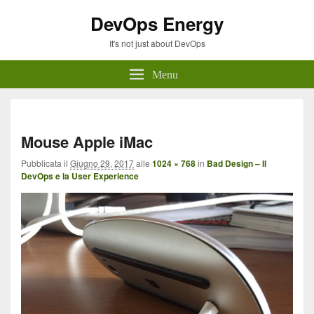
DevOps Energy
It's not just about DevOps
Menu
Navi
imma
Mouse Apple iMac
Pubblicata il
Giugno 29, 2017
alle
1024 × 768
in
Bad Design – Il
DevOps e la User Experience