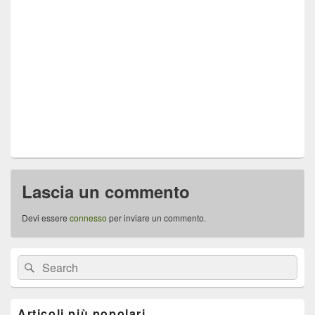
Lascia un commento
Devi essere
connesso
per inviare un commento.
Area
Cerca:
Cerca
widget
barra
laterale
principale
Articoli più popolari