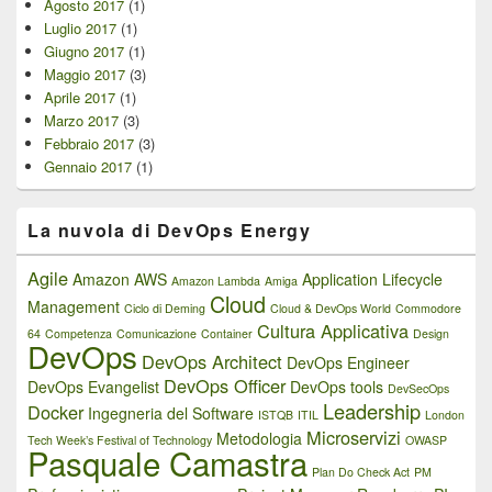
Agosto 2017
(1)
Luglio 2017
(1)
Giugno 2017
(1)
Maggio 2017
(3)
Aprile 2017
(1)
Marzo 2017
(3)
Febbraio 2017
(3)
Gennaio 2017
(1)
La nuvola di DevOps Energy
Agile
Amazon AWS
Application Lifecycle
Amazon Lambda
Amiga
Cloud
Management
Ciclo di Deming
Cloud & DevOps World
Commodore
Cultura Applicativa
64
Competenza
Comunicazione
Container
Design
DevOps
DevOps Architect
DevOps Engineer
DevOps Officer
DevOps Evangelist
DevOps tools
DevSecOps
Leadership
Docker
Ingegneria del Software
ISTQB
ITIL
London
Microservizi
Metodologia
Tech Week’s Festival of Technology
OWASP
Pasquale Camastra
Plan Do Check Act
PM