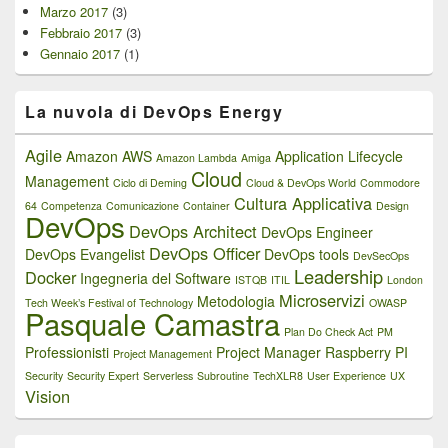
Marzo 2017
(3)
Febbraio 2017
(3)
Gennaio 2017
(1)
La nuvola di DevOps Energy
Agile
Amazon AWS
Application Lifecycle
Amazon Lambda
Amiga
Cloud
Management
Ciclo di Deming
Cloud & DevOps World
Commodore
Cultura Applicativa
64
Competenza
Comunicazione
Container
Design
DevOps
DevOps Architect
DevOps Engineer
DevOps Officer
DevOps Evangelist
DevOps tools
DevSecOps
Leadership
Docker
Ingegneria del Software
ISTQB
ITIL
London
Microservizi
Metodologia
Tech Week’s Festival of Technology
OWASP
Pasquale Camastra
Plan Do Check Act
PM
Professionisti
Project Manager
Raspberry PI
Project Management
Security
Security Expert
Serverless
Subroutine
TechXLR8
User Experience
UX
Vision