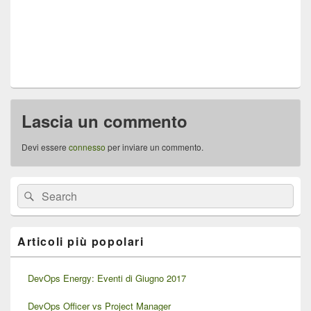
Lascia un commento
Devi essere
connesso
per inviare un commento.
Area
Cerca:
Cerca
widget
barra
laterale
principale
Articoli più popolari
DevOps Energy: Eventi di Giugno 2017
DevOps Officer vs Project Manager